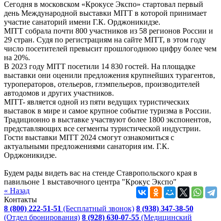
Сегодня в московском «Крокусе Экспо» стартовал первый
день Международной выставки MITT в которой принимает
участие санаторий имени Г.К. Орджоникидзе.
MITT собрала почти 800 участников из 58 регионов России и
29 стран. Судя по регистрациям на сайте MITT, в этом году
число посетителей превысит прошлогоднюю цифру более чем
на 20%.
В 2023 году MITT посетили 14 830 гостей. На площадке
выставки они оценили предложения крупнейших турагентов,
туроператоров, отельеров, глэмпельеров, производителей
автодомов и других участников.
MITT- является одной из пяти ведущих туристических
выставок в мире и самое крупное событие туризма в России.
Традиционно в выставке участвуют более 1800 экспонентов,
представляющих все сегменты туристической индустрии.
Гости выставки MITT 2024 смогут ознакомиться с
актуальными предложениями санатория им. Г.К.
Орджоникидзе.
Будем рады видеть вас на стенде Ставропольского края в
павильоне 1 выставочного центра "Крокус Экспо"
« Назад
Контакты
8 (800) 222-51-51
(Бесплатный звонок)
8 (938) 347-38-50
(Отдел бронирования)
8 (928) 630-07-55
(Медицинский