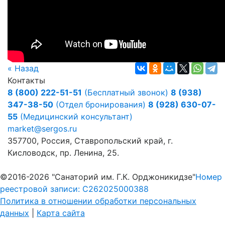
« Назад
Контакты
8 (800) 222-51-51
(Бесплатный звонок)
8 (938)
347-38-50
(Отдел бронирования)
8 (928) 630-07-
55
(Медицинский консультант)
market@sergos.ru
357700, Россия, Ставропольский край, г.
Кисловодск, пр. Ленина, 25.
©2016-2026 "Санаторий им. Г.К. Орджоникидзе"
Номер
реестровой записи: С262025000388
Политика в отношении обработки персональных
данных
|
Карта сайта