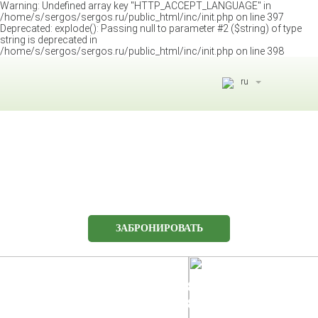
Warning: Undefined array key "HTTP_ACCEPT_LANGUAGE" in
/home/s/sergos/sergos.ru/public_html/inc/init.php on line 397
Deprecated: explode(): Passing null to parameter #2 ($string) of type
string is deprecated in
/home/s/sergos/sergos.ru/public_html/inc/init.php on line 398
ru
eng
aze
ru
ЗАБРОНИРОВАТЬ
222-51-51
8 (800)
Бесплатный звонок по РФ:
347-38-50
8 (938)
Отдел бронирования: