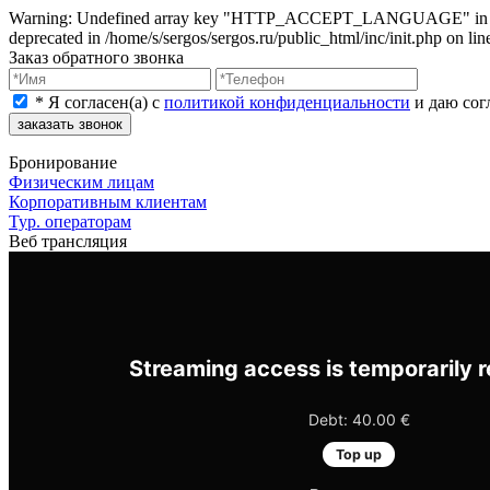
Warning: Undefined array key "HTTP_ACCEPT_LANGUAGE" in /home/s/se
deprecated in /home/s/sergos/sergos.ru/public_html/inc/init.php on lin
Заказ обратного звонка
*
Я согласен(a) с
политикой конфиденциальности
и даю сог
заказать звонок
Бронирование
Физическим лицам
Корпоративным клиентам
Тур. операторам
Веб трансляция