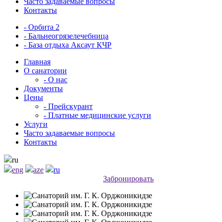
Часто задаваемые вопросы
Контакты
- Орбита 2
- Бальнеогрязелечебница
- База отдыха Аксаут КЧР
Главная
О санатории
- О нас
Документы
Цены
- Прейскурант
- Платные медицинские услуги
Услуги
Часто задаваемые вопросы
Контакты
ru
eng
aze
ru
Забронировать