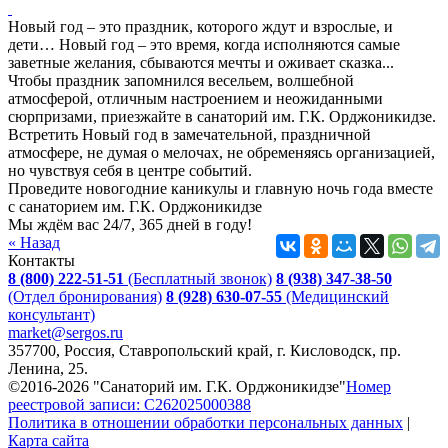
Новый год – это праздник, которого ждут и взрослые, и
дети… Новый год – это время, когда исполняются самые
заветные желания, сбываются мечты и оживает сказка...
Чтобы праздник запомнился весельем, волшебной
атмосферой, отличным настроением и неожиданными
сюрпризами, приезжайте в санаторий им. Г.К. Орджоникидзе.
Встретить Новый год в замечательной, праздничной
атмосфере, не думая о мелочах, не обременяясь организацией,
но чувствуя себя в центре событий.
Проведите новогодние каникулы и главную ночь года вместе
с санаторием им. Г.К. Орджоникидзе
Мы ждём вас 24/7, 365 дней в году!
« Назад
Контакты
8 (800) 222-51-51
(Бесплатный звонок)
8 (938) 347-38-50
(Отдел бронирования)
8 (928) 630-07-55
(Медицинский
консультант)
market@sergos.ru
357700, Россия, Ставропольский край, г. Кисловодск, пр.
Ленина, 25.
©2016-2026 "Санаторий им. Г.К. Орджоникидзе"
Номер
реестровой записи: С262025000388
Политика в отношении обработки персональных данных
|
Карта сайта