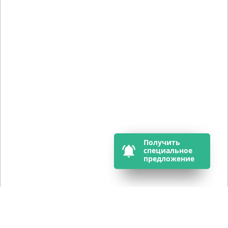
Получить 
Получить 
специальное 
специальное 
предложение
предложение