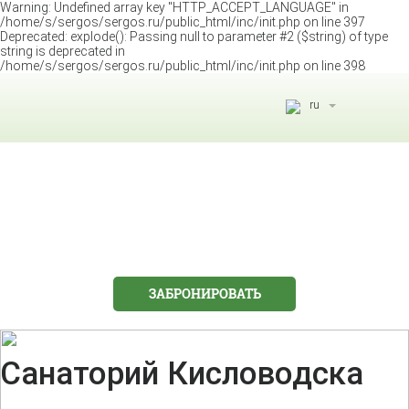
Warning: Undefined array key "HTTP_ACCEPT_LANGUAGE" in
/home/s/sergos/sergos.ru/public_html/inc/init.php on line 397
Deprecated: explode(): Passing null to parameter #2 ($string) of type
string is deprecated in
/home/s/sergos/sergos.ru/public_html/inc/init.php on line 398
ru
eng
aze
ru
ЗАБРОНИРОВАТЬ
Санаторий Кисловодска