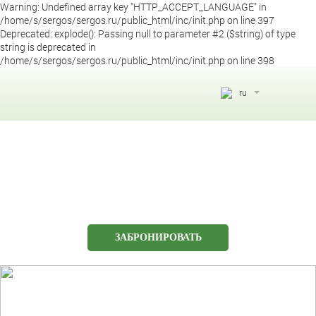
Warning: Undefined array key "HTTP_ACCEPT_LANGUAGE" in
/home/s/sergos/sergos.ru/public_html/inc/init.php on line 397
Deprecated: explode(): Passing null to parameter #2 ($string) of type
string is deprecated in
/home/s/sergos/sergos.ru/public_html/inc/init.php on line 398
ru
eng
aze
ru
ЗАБРОНИРОВАТЬ
222-51-51
8 (800)
Бесплатный звонок по РФ:
Консультант санатория: